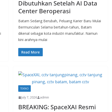
Dibutuhkan Setelah AI Data
Center Beroperasi
Batam Sedang Berubah, Peluang Karier Baru Mulai
Bermunculan Selama bertahun-tahun, Batam
i
dikenal sebagai kota industri manufaktur. Namun
kini arahnya mulai
Read More
BIOTA
Mengenal Ekosistem
BIOTA Smart Home yang
TEKNO
Saling Bekerja Otomatis
July 7, 2026
admin
July 9, 2026
admin
BREAKING: SpaceXAI Resmi